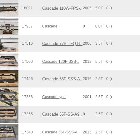
18091
Cascade 110W-FPS-..
2005
5.0T
0 ()
17937
Cascade .
0
0.0T
0 ()
17516
Cascade 77B-TFQ-B..
2006
3.5T
0 ()
17500
Cascade 120F-SSS-..
2012
5.5T
0 ()
17496
Cascade 55F-SSS-A..
2016
2.5T
0 ()
17356
Cascade type
2001
2.5T
0 ()
17355
Cascade 55F-SS-A9..
0
2.5T
0 ()
17340
Cascade 55F-SSS-A..
2015
2.5T
0 ()