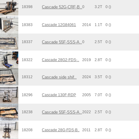
18398
Cascade 52G-CRF-B..
0
3.2T
0 ()
18383
Cascade 12G84061
2014
1.1T
0 ()
18337
Cascade 55F-SSS-A..
0
2.5T
0 ()
18322
Cascade 28G2-FDS-..
2019
2.8T
0 ()
18312
Cascade side shif..
2024
3.5T
0 ()
18296
Cascade 130F-RDP
2005
7.0T
0 ()
18238
Cascade 55F-SSS-A..
2022
2.5T
0 ()
18208
Cascade 28G-FDS-B..
2011
2.8T
0 ()