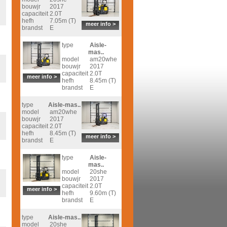
bouwjr
2017
capaciteit
2.0T
hefh
7.05m (T)
meer info >
brandst
E
type
Aisle-
mas..
model
am20whe
bouwjr
2017
capaciteit
2.0T
meer info >
hefh
8.45m (T)
brandst
E
type
Aisle-mas..
model
am20whe
bouwjr
2017
capaciteit
2.0T
hefh
8.45m (T)
meer info >
brandst
E
type
Aisle-
mas..
model
20she
bouwjr
2017
capaciteit
2.0T
meer info >
hefh
9.60m (T)
brandst
E
type
Aisle-mas..
model
20she