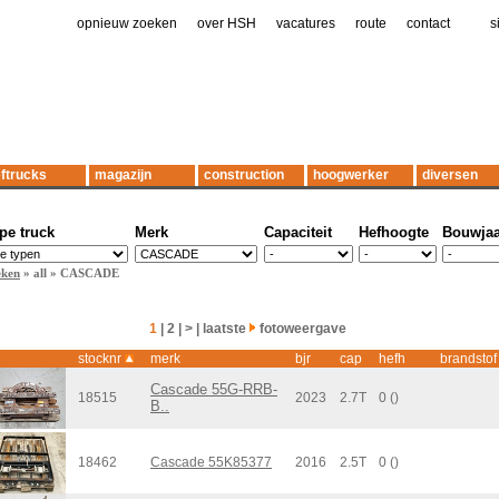
opnieuw zoeken
|
over HSH
|
vacatures
|
route
|
contact
|
|
s
ftrucks
magazijn
construction
hoogwerker
diversen
pe truck
Merk
Capaciteit
Hefhoogte
Bouwjaa
eken
» all » CASCADE
1
|
2
|
>
|
laatste
fotoweergave
stocknr
merk
bjr
cap
hefh
brandstof
Cascade 55G-RRB-
18515
2023
2.7T
0 ()
B..
18462
Cascade 55K85377
2016
2.5T
0 ()