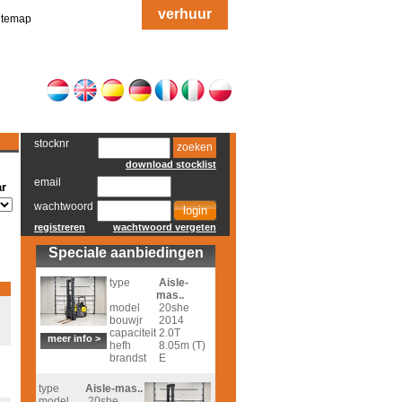
verhuur
itemap
stocknr
zoeken
download stocklist
email
r
wachtwoord
registreren
wachtwoord vergeten
Speciale aanbiedingen
type
Aisle-
mas..
model
20she
bouwjr
2014
capaciteit
2.0T
meer info >
hefh
8.05m (T)
brandst
E
type
Aisle-mas..
model
20she