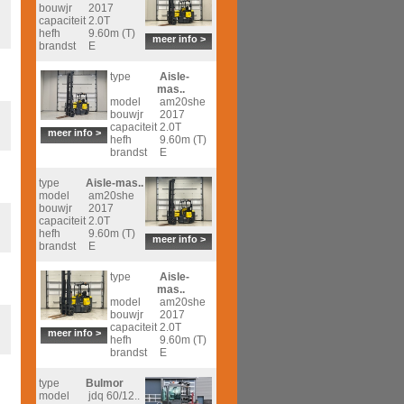
bouwjr
2017
capaciteit
2.0T
hefh
9.60m (T)
meer info >
brandst
E
type
Aisle-
mas..
model
am20she
bouwjr
2017
capaciteit
2.0T
meer info >
hefh
9.60m (T)
brandst
E
type
Aisle-mas..
model
am20she
bouwjr
2017
capaciteit
2.0T
hefh
9.60m (T)
meer info >
brandst
E
type
Aisle-
mas..
model
am20she
bouwjr
2017
capaciteit
2.0T
meer info >
hefh
9.60m (T)
brandst
E
type
Bulmor
model
jdq 60/12..