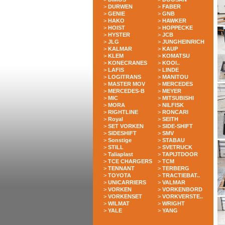
>
DURWEN
>
FABER
>
GENIE
>
GNB
>
HAKO
>
HAWKER
>
HOIST
>
HOPPECKE
>
HYSTER
>
JCB
>
JLG
>
JUNGHEINRICH
>
KALMAR
>
KAUP
>
KLEM
>
KOMATSU
>
KONECRANES
>
KOOI..
>
LAFIS
>
LINDE
>
LOGITRANS
>
MANITOU
>
MASTER MOV
>
MERCEDES
>
MERCEDES-B
>
MEYER
>
MIC
>
MITSUBISHI
>
MORA
>
NILFISK
>
RIGHTLINE
>
RONCARI
>
Royal
>
SEITH
>
SET VORKEN
>
SIDE-SHIFT
>
SIDESHIFT
>
SMV
>
Sonstige
>
STABAU
>
STILL
>
SVETRUCK
>
Taliaplast
>
TAPIJTDOOR
>
TCE CHARGERS
>
TCM
>
TENNANT
>
TERBERG
>
TOYOTA
>
TRACTIEBAT..
>
UNICARRIERS
>
VALMAR
>
VORKEN
>
VORKENBORD
>
VORKENSET
>
VORKVERSTE..
>
WILMAT
>
WRIGHT
>
YALE
>
YANG