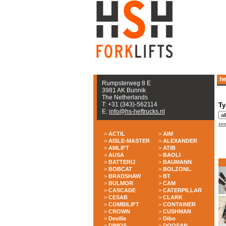
he
Rumpsterweg 8 E
3981 AK Bunnik
The Netherlands
T: +31 (343)-562114
Ty
E:
info@hs-heftrucks.nl
zo
>
ACTIL
>
AIM
>
AISLE-MASTER
>
ALEXANDER
>
AMLIFT
>
ATIB
>
AUSA
>
BAOLI
>
BATTERIJ
>
BAUMANN
>
BOBCAT
>
BOLZONI..
>
BRADSHAW
>
BT
>
BULMOR
>
CAM
>
CASCADE
>
CATERPILLAR
>
CESAB
>
CLARK
>
COMBILIFT
>
CONTAINER
>
CROWN
>
CUSHMAN
>
Deville
>
Dibo
>
DIMOS
>
DOOSAN