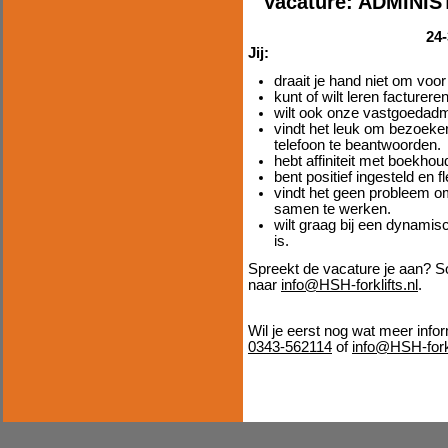
Vacature: ADMINI
24-
Jij:
draait je hand niet om voor
kunt of wilt leren facturer
wilt ook onze vastgoedadmi
vindt het leuk om bezoeker
telefoon te beantwoorden.
hebt affiniteit met boekhou
bent positief ingesteld en fl
vindt het geen probleem o
samen te werken.
wilt graag bij een dynamis
is.
Spreekt de vacature je aan? Sol
naar
info@HSH-forklifts.nl
.
Wil je eerst nog wat meer inf
0343-562114
of
info@HSH-forkl