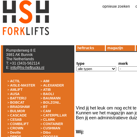
opnieuw zoeken
|
heftrucks
magazijn
Rumpsterweg 8 E
3981 AK Bunnik
The Netherlands
T: +31 (343)-562114
type
merk
E:
info@hs-heftrucks.nl
>
ACTIL
>
AIM
>
AISLE-MASTER
>
ALEXANDER
>
AMLIFT
>
ATIB
>
AUSA
>
BAOLI
>
BATTERIJ
>
BAUMANN
>
BOBCAT
>
BOLZONI..
>
BRADSHAW
>
BT
Vind jij het leuk om nog echt 
>
BULMOR
>
CAM
Kunnen we het magazijn aan j
>
CASCADE
>
CATERPILLAR
Ben jij een administratieve d
>
CESAB
>
CLARK
>
COMBILIFT
>
CONTAINER
>
CROWN
>
CUSHMAN
Wij:
>
Deville
>
Dibo
>
DIMOS
>
DOOSAN