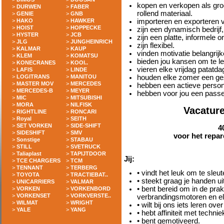
kopen en verkopen als groo
>
DURWEN
>
FABER
rollend materiaal.
>
GENIE
>
GNB
>
HAKO
>
HAWKER
importeren en exporteren v
>
HOIST
>
HOPPECKE
zijn een dynamisch bedrijf, 
>
HYSTER
>
JCB
zijn een platte, informele 
>
JLG
>
JUNGHEINRICH
zijn flexibel.
>
KALMAR
>
KAUP
vinden motivatie belangrijk
>
KLEM
>
KOMATSU
bieden jou kansen om te le
>
KONECRANES
>
KOOI..
vieren elke vrijdag patatda
>
LAFIS
>
LINDE
>
LOGITRANS
>
MANITOU
houden elke zomer een gez
>
MASTER MOV
>
MERCEDES
hebben een actieve persone
>
MERCEDES-B
>
MEYER
hebben voor jou een passe
>
MIC
>
MITSUBISHI
>
MORA
>
NILFISK
Vacatur
>
RIGHTLINE
>
RONCARI
>
Royal
>
SEITH
>
SET VORKEN
>
SIDE-SHIFT
4
>
SIDESHIFT
>
SMV
voor het repa
>
Sonstige
>
STABAU
>
STILL
>
SVETRUCK
>
Taliaplast
>
TAPIJTDOOR
Jij:
>
TCE CHARGERS
>
TCM
>
TENNANT
>
TERBERG
• vindt het leuk om te sleu
>
TOYOTA
>
TRACTIEBAT..
• steekt graag je handen u
>
UNICARRIERS
>
VALMAR
• bent bereid om in de prakt
>
VORKEN
>
VORKENBORD
>
VORKENSET
>
VORKVERSTE..
verbrandingsmotoren en e
>
WILMAT
>
WRIGHT
• wilt bij ons iets leren ove
>
YALE
>
YANG
• hebt affiniteit met technie
• bent gemotiveerd.