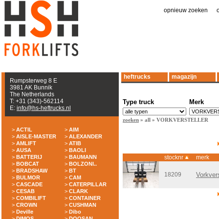
opnieuw zoeken
|
heftrucks
magazijn
Rumpsterweg 8 E
3981 AK Bunnik
The Netherlands
T: +31 (343)-562114
Type truck
Merk
E:
info@hs-heftrucks.nl
zoeken
» all » VORKVERSTELLER
>
ACTIL
>
AIM
>
AISLE-MASTER
>
ALEXANDER
>
AMLIFT
>
ATIB
>
AUSA
>
BAOLI
>
BATTERIJ
>
BAUMANN
stocknr
merk
>
BOBCAT
>
BOLZONI..
>
BRADSHAW
>
BT
18209
Vorkvers
>
BULMOR
>
CAM
>
CASCADE
>
CATERPILLAR
>
CESAB
>
CLARK
>
COMBILIFT
>
CONTAINER
>
CROWN
>
CUSHMAN
>
Deville
>
Dibo
>
DIMOS
>
DOOSAN