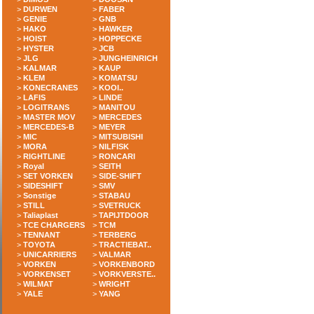
>
DURWEN
>
FABER
>
GENIE
>
GNB
>
HAKO
>
HAWKER
>
HOIST
>
HOPPECKE
>
HYSTER
>
JCB
>
JLG
>
JUNGHEINRICH
>
KALMAR
>
KAUP
>
KLEM
>
KOMATSU
>
KONECRANES
>
KOOI..
>
LAFIS
>
LINDE
>
LOGITRANS
>
MANITOU
>
MASTER MOV
>
MERCEDES
>
MERCEDES-B
>
MEYER
>
MIC
>
MITSUBISHI
>
MORA
>
NILFISK
>
RIGHTLINE
>
RONCARI
>
Royal
>
SEITH
>
SET VORKEN
>
SIDE-SHIFT
>
SIDESHIFT
>
SMV
>
Sonstige
>
STABAU
>
STILL
>
SVETRUCK
>
Taliaplast
>
TAPIJTDOOR
>
TCE CHARGERS
>
TCM
>
TENNANT
>
TERBERG
>
TOYOTA
>
TRACTIEBAT..
>
UNICARRIERS
>
VALMAR
>
VORKEN
>
VORKENBORD
>
VORKENSET
>
VORKVERSTE..
>
WILMAT
>
WRIGHT
>
YALE
>
YANG