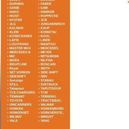
>
DURWEN
>
FABER
>
GENIE
>
GNB
>
HAKO
>
HAWKER
>
HOIST
>
HOPPECKE
>
HYSTER
>
JCB
>
JLG
>
JUNGHEINRICH
>
KALMAR
>
KAUP
>
KLEM
>
KOMATSU
>
KONECRANES
>
KOOI..
>
LAFIS
>
LINDE
>
LOGITRANS
>
MANITOU
>
MASTER MOV
>
MERCEDES
>
MERCEDES-B
>
MEYER
>
MIC
>
MITSUBISHI
>
MORA
>
NILFISK
>
RIGHTLINE
>
RONCARI
>
Royal
>
SEITH
>
SET VORKEN
>
SIDE-SHIFT
>
SIDESHIFT
>
SMV
>
Sonstige
>
STABAU
>
STILL
>
SVETRUCK
>
Taliaplast
>
TAPIJTDOOR
>
TCE CHARGERS
>
TCM
>
TENNANT
>
TERBERG
>
TOYOTA
>
TRACTIEBAT..
>
UNICARRIERS
>
VALMAR
>
VORKEN
>
VORKENBORD
>
VORKENSET
>
VORKVERSTE..
>
WILMAT
>
WRIGHT
>
YALE
>
YANG