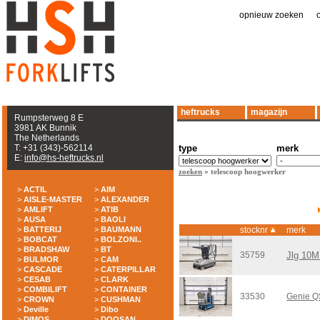
opnieuw zoeken
|
heftrucks
magazijn
Rumpsterweg 8 E
3981 AK Bunnik
The Netherlands
T: +31 (343)-562114
type
merk
E:
info@hs-heftrucks.nl
zoeken
» telescoop hoogwerker
>
ACTIL
>
AIM
>
AISLE-MASTER
>
ALEXANDER
>
AMLIFT
>
ATIB
>
AUSA
>
BAOLI
>
BATTERIJ
>
BAUMANN
stocknr
merk
>
BOBCAT
>
BOLZONI..
>
BRADSHAW
>
BT
35759
Jlg 10
>
BULMOR
>
CAM
>
CASCADE
>
CATERPILLAR
>
CESAB
>
CLARK
>
COMBILIFT
>
CONTAINER
33530
Genie Q
>
CROWN
>
CUSHMAN
>
Deville
>
Dibo
>
DIMOS
>
DOOSAN