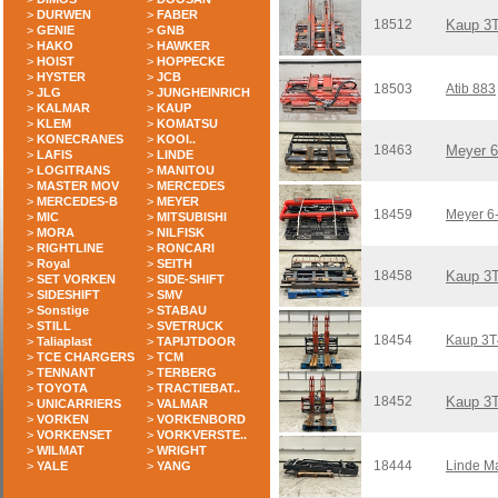
>
DURWEN
>
FABER
18512
Kaup 3
>
GENIE
>
GNB
>
HAKO
>
HAWKER
>
HOIST
>
HOPPECKE
>
HYSTER
>
JCB
18503
Atib 883
>
JLG
>
JUNGHEINRICH
>
KALMAR
>
KAUP
>
KLEM
>
KOMATSU
>
KONECRANES
>
KOOI..
18463
Meyer 
>
LAFIS
>
LINDE
>
LOGITRANS
>
MANITOU
>
MASTER MOV
>
MERCEDES
>
MERCEDES-B
>
MEYER
18459
Meyer 6
>
MIC
>
MITSUBISHI
>
MORA
>
NILFISK
>
RIGHTLINE
>
RONCARI
>
Royal
>
SEITH
18458
Kaup 3
>
SET VORKEN
>
SIDE-SHIFT
>
SIDESHIFT
>
SMV
>
Sonstige
>
STABAU
>
STILL
>
SVETRUCK
18454
Kaup 3
>
Taliaplast
>
TAPIJTDOOR
>
TCE CHARGERS
>
TCM
>
TENNANT
>
TERBERG
>
TOYOTA
>
TRACTIEBAT..
18452
Kaup 3
>
UNICARRIERS
>
VALMAR
>
VORKEN
>
VORKENBORD
>
VORKENSET
>
VORKVERSTE..
>
WILMAT
>
WRIGHT
18444
Linde M
>
YALE
>
YANG