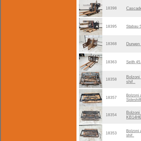
18398
Cascad
18395
Stabau 
18368
Durwen
18363
Seith 45
Bolzoni
18358
shif..
Bolzoni
18357
Sideshift
Bolzoni
18354
KB14H
Bolzoni
18353
shif..