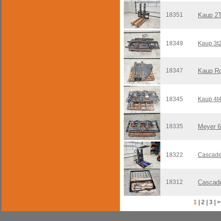
18351
Kaup 2
18349
Kaup 3t
18347
Kaup Ro
18345
Kaup 4t
18335
Meyer 6
18322
Cascade
18312
Cascade
1
|
2
|
3
|
>