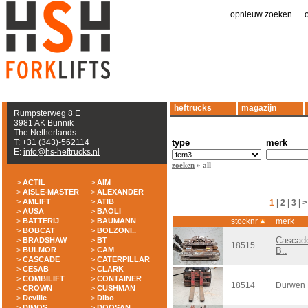
opnieuw zoeken
|
heftrucks
magazijn
Rumpsterweg 8 E
3981 AK Bunnik
The Netherlands
T: +31 (343)-562114
type
merk
E:
info@hs-heftrucks.nl
zoeken
» all
>
ACTIL
>
AIM
>
AISLE-MASTER
>
ALEXANDER
>
AMLIFT
>
ATIB
1
|
2
|
3
|
>
>
AUSA
>
BAOLI
>
BATTERIJ
>
BAUMANN
stocknr
merk
>
BOBCAT
>
BOLZONI..
Cascad
>
BRADSHAW
>
BT
18515
>
BULMOR
>
CAM
B..
>
CASCADE
>
CATERPILLAR
>
CESAB
>
CLARK
>
COMBILIFT
>
CONTAINER
18514
Durwen
>
CROWN
>
CUSHMAN
>
Deville
>
Dibo
>
DIMOS
>
DOOSAN