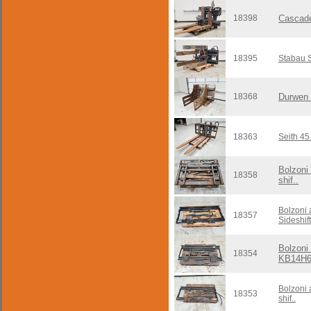
18398
Cascad
18395
Stabau 
18368
Durwen
18363
Seith 45
Bolzoni
18358
shif..
Bolzoni
18357
Sideshift
Bolzoni
18354
KB14H
Bolzoni
18353
shif..