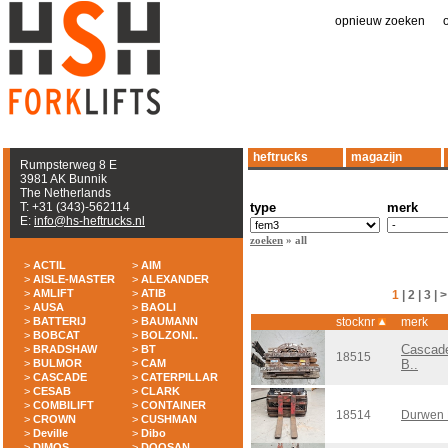
opnieuw zoeken
|
heftrucks
magazijn
Rumpsterweg 8 E
3981 AK Bunnik
The Netherlands
T: +31 (343)-562114
type
merk
E:
info@hs-heftrucks.nl
zoeken
» all
>
ACTIL
>
AIM
>
AISLE-MASTER
>
ALEXANDER
>
AMLIFT
>
ATIB
1
|
2
|
3
|
>
>
AUSA
>
BAOLI
>
BATTERIJ
>
BAUMANN
stocknr
merk
>
BOBCAT
>
BOLZONI..
Cascad
>
BRADSHAW
>
BT
18515
>
BULMOR
>
CAM
B..
>
CASCADE
>
CATERPILLAR
>
CESAB
>
CLARK
>
COMBILIFT
>
CONTAINER
18514
Durwen
>
CROWN
>
CUSHMAN
>
Deville
>
Dibo
>
DIMOS
>
DOOSAN