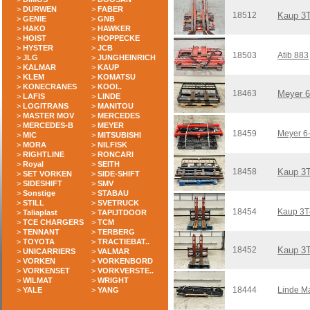
>
DURWEN
>
FABER
18512
Kaup 3
>
GENIE
>
GNB
>
HAKO
>
HAWKER
>
HOIST
>
HOPPECKE
>
HYSTER
>
JCB
18503
Atib 883
>
JLG
>
JUNGHEINRICH
>
KALMAR
>
KAUP
>
KLEM
>
KOMATSU
>
KONECRANES
>
KOOI..
18463
Meyer 
>
LAFIS
>
LINDE
>
LOGITRANS
>
MANITOU
>
MASTER MOV
>
MERCEDES
>
MERCEDES-B
>
MEYER
18459
Meyer 6
>
MIC
>
MITSUBISHI
>
MORA
>
NILFISK
>
RIGHTLINE
>
RONCARI
>
Royal
>
SEITH
18458
Kaup 3
>
SET VORKEN
>
SIDE-SHIFT
>
SIDESHIFT
>
SMV
>
Sonstige
>
STABAU
>
STILL
>
SVETRUCK
18454
Kaup 3
>
Taliaplast
>
TAPIJTDOOR
>
TCE CHARGERS
>
TCM
>
TENNANT
>
TERBERG
>
TOYOTA
>
TRACTIEBAT..
18452
Kaup 3
>
UNICARRIERS
>
VALMAR
>
VORKEN
>
VORKENBORD
>
VORKENSET
>
VORKVERSTE..
>
WILMAT
>
WRIGHT
18444
Linde M
>
YALE
>
YANG