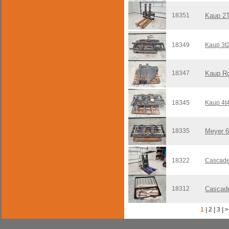
18351
Kaup 2
18349
Kaup 3t
18347
Kaup Ro
18345
Kaup 4t
18335
Meyer 6
18322
Cascade
18312
Cascade
1
|
2
|
3
|
>